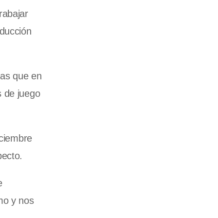
rabajar
oducción
ras que en
s de juego
iciembre
pecto.
e
mo y nos