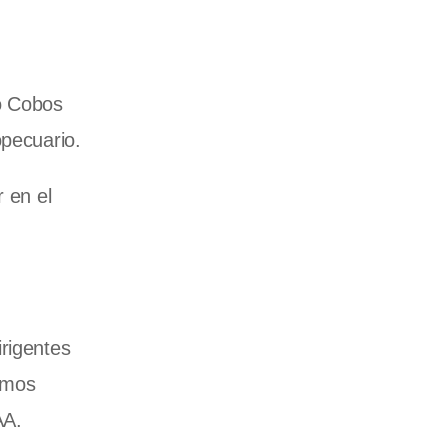
io Cobos
opecuario.
 en el
irigentes
tamos
AA.