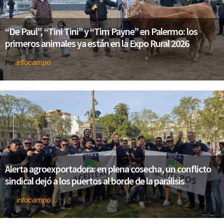
“De Paul”, “Tini Tini” y “Tim Payne” en Palermo: los
primeros animales ya están en la Expo Rural 2026
infocampo
Por
Alerta agroexportadora: en plena cosecha, un conflicto
sindical dejó a los puertos al borde de la parálisis
infocampo
Por