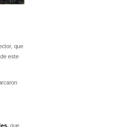
ector, que
de este
arcaron
les,
que