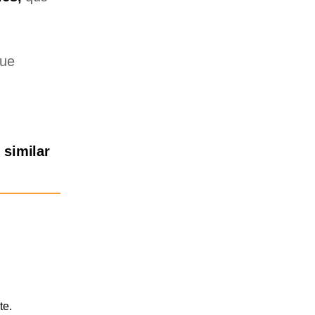
que
 similar
te.