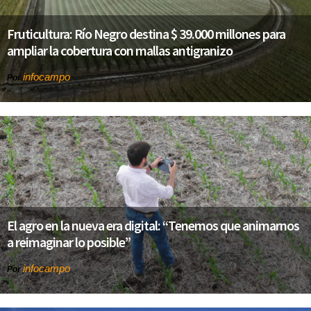
Fruticultura: Río Negro destina $ 39.000 millones para
ampliar la cobertura con mallas antigranizo
infocampo
Por
El agro en la nueva era digital: “Tenemos que animarnos
a reimaginar lo posible”
infocampo
Por