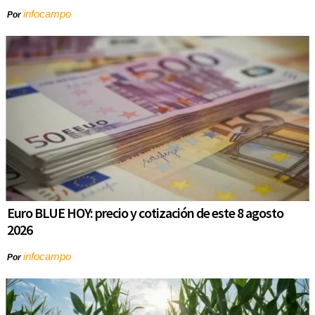
infocampo
Por
Euro BLUE HOY: precio y cotización de este 8 agosto
2026
infocampo
Por