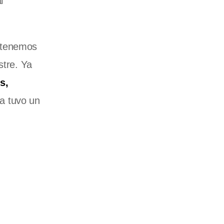
l
 tenemos
stre. Ya
s,
ca tuvo un