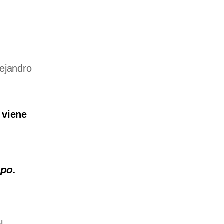
lejandro
 viene
epo.