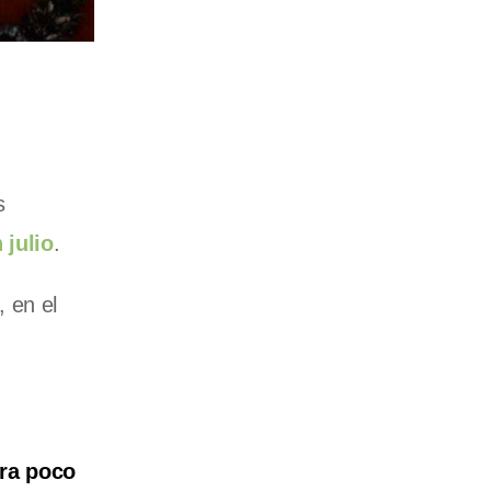
s
 julio
.
, en el
era poco