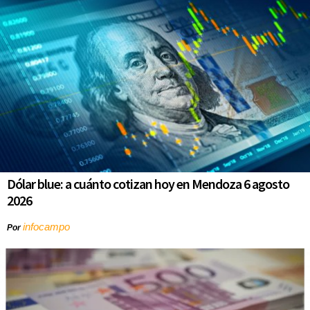
Dólar blue: a cuánto cotizan hoy en Mendoza 6 agosto
2026
infocampo
Por