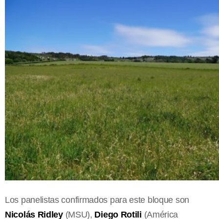
Los panelistas confirmados para este bloque son
Nicolás Ridley
(MSU),
Diego Rotili
(América