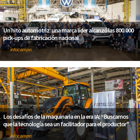
Un hito automotriz: una marca líder alcanzó las 800.000
pick-ups de fabricación nacional
infocampo
Por
Los desafíos de la maquinaria en la era IA: “Buscamos
que la tecnología sea un facilitador para el productor”
infocampo
Por