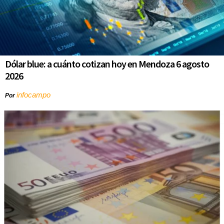
Dólar blue: a cuánto cotizan hoy en Mendoza 6 agosto
2026
infocampo
Por