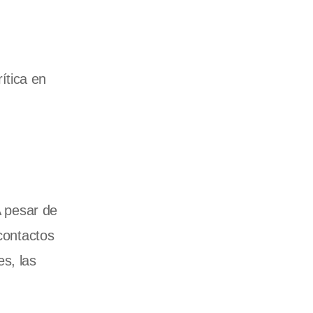
ítica en
A pesar de
 contactos
s, las