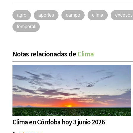
agro
aportes
campo
clima
excesos 
temporal
Notas relacionadas de
Clima
Clima en Córdoba hoy 3 junio 2026