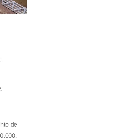
a
e.
onto de
80.000.