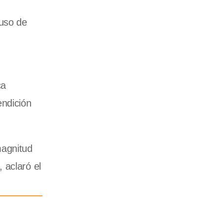
 uso de
ca
endición
magnitud
 aclaró el