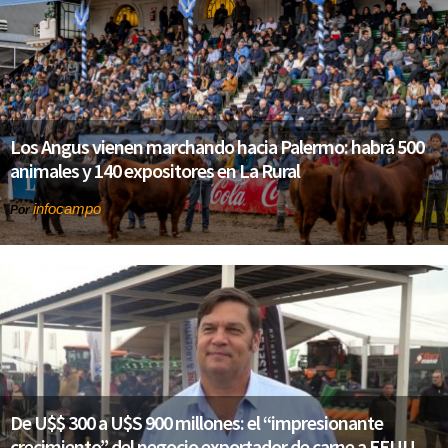
Los Angus vienen marchando hacia Palermo: habrá 500
animales y 140 expositores en La Rural
infocampo
Por
De U$$ 300 a U$S 900 millones: el “impresionante
crecimiento” del negocio exportador de carne a EEUU