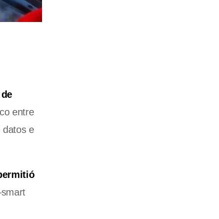
 de
ico entre
e datos e
permitió
smart