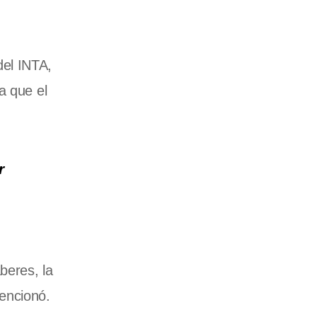
del INTA,
a que el
r
beres, la
mencionó.