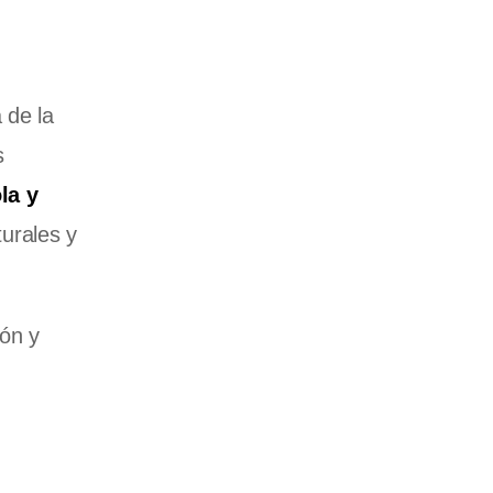
 de la
s
la y
urales y
ión y