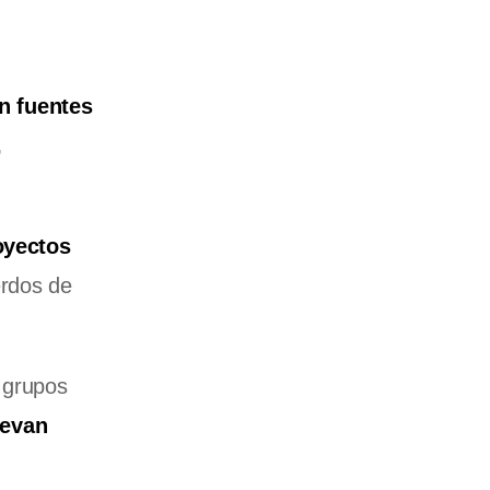
n fuentes
,
oyectos
erdos de
e grupos
uevan