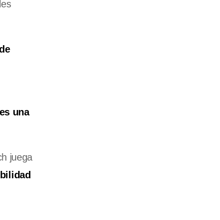
les
 de
es una
ch juega
bilidad