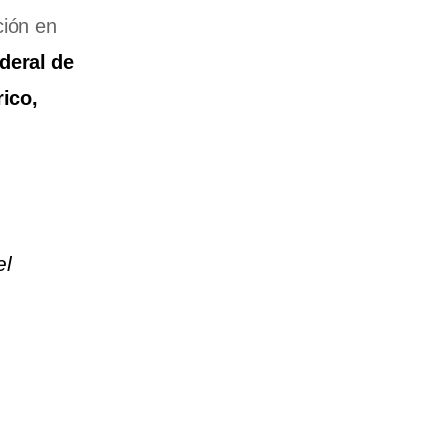
ción en
deral de
rico,
el