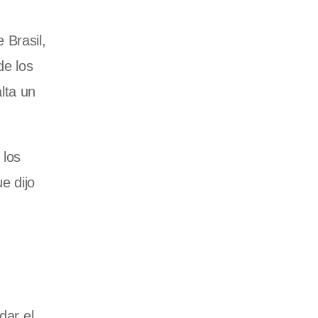
 Brasil,
de los
alta un
 los
e dijo
dar el