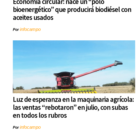
Economía circular: nace un “polo
bioenergético” que producirá biodiésel con
aceites usados
infocampo
Por
Luz de esperanza en la maquinaria agrícola:
las ventas “rebotaron” en julio, con subas
en todos los rubros
infocampo
Por