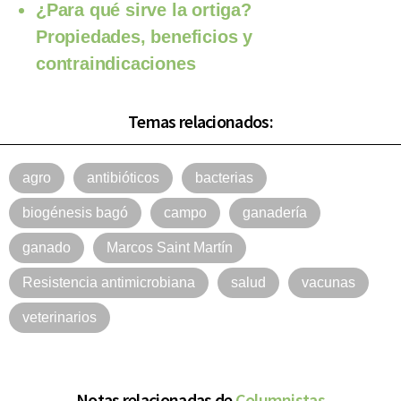
¿Para qué sirve la ortiga?
Propiedades, beneficios y
contraindicaciones
Temas relacionados:
agro
antibióticos
bacterias
biogénesis bagó
campo
ganadería
ganado
Marcos Saint Martín
Resistencia antimicrobiana
salud
vacunas
veterinarios
Notas relacionadas de
Columnistas