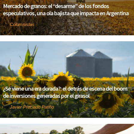
Mercado de granos: el “desarme” de los fondos
especulativos, una ola bajista que impacta en Argentina
Columnistas
Por
¿Se viene una era dorada?: el detrás de escena del boom
de inversiones generadas por el girasol
Javier Preciado Patiño
Por