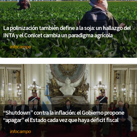
La polinización también define a la soja: un hallazgo del
INTA y el Conicet cambia un paradigma agrícola
infocampo
Por
“Shutdown” contra la inflación: el Gobierno propone
“apagar” el Estado cada vez que haya déficit fiscal
infocampo
Por