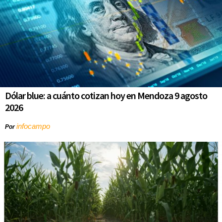
Dólar blue: a cuánto cotizan hoy en Mendoza 9 agosto
2026
infocampo
Por