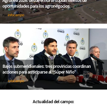
Agronea 2026: desde el norte soplan vientos de
oportunidades para los agronegocios
infocampo
Por
Bajos submeridionales: tres provincias coordinan
acciones para anticiparse al “Súper Niño”
infocampo
Por
Actualidad del campo: