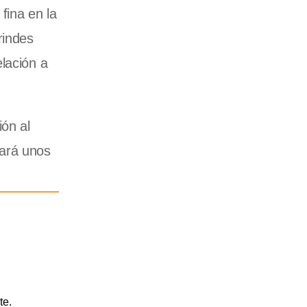
fina en la
rindes
lación a
ión al
tará unos
te.