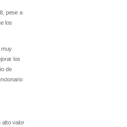
8, pese a
e los
y muy
jorar los
io de
uncionario
alto valor