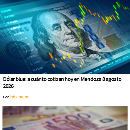
Dólar blue: a cuánto cotizan hoy en Mendoza 8 agosto
2026
infocampo
Por