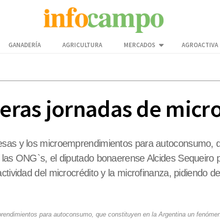
GANADERÍA
AGRICULTURA
MERCADOS
AGROACTIVA
meras jornadas de micr
resas y los microemprendimientos para autoconsumo, q
y las ONG`s, el diputado bonaerense Alcides Sequeiro
tividad del microcrédito y la microfinanza, pidiendo de
prendimientos para autoconsumo, que constituyen en la Argentina un fenóme