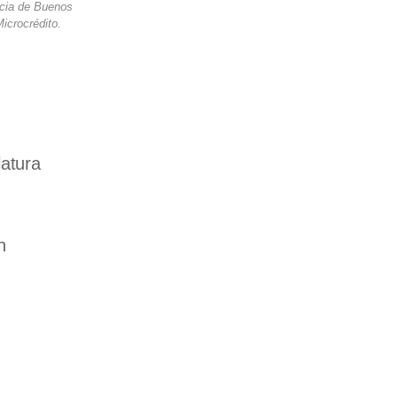
ncia de Buenos
icrocrédito.
latura
n