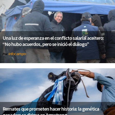
Una luz de esperanza en el conflicto salarial aceitero:
“No hubo acuerdos, pero se inició el diálogo”
infocampo
Por
Remates que prometen hacer historia: la genética
ganadera se dirime en Armstrong