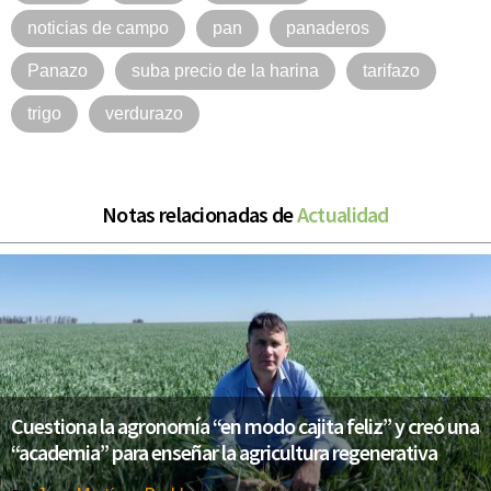
noticias de campo
pan
panaderos
Panazo
suba precio de la harina
tarifazo
trigo
verdurazo
Notas relacionadas de
Actualidad
Cuestiona la agronomía “en modo cajita feliz” y creó una
“academia” para enseñar la agricultura regenerativa