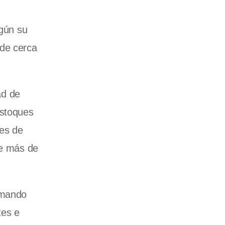
egún su
 de cerca
ad de
estoques
nes de
de más de
sumando
tes e