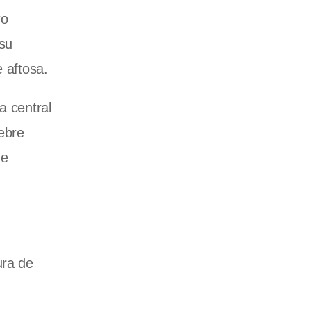
ro
 su
e aftosa.
a central
iebre
ue
ura de