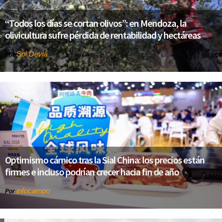
“Todos los días se cortan olivos”: en Mendoza, la
olivicultura sufre pérdida de rentabilidad y hectáreas
Sol Devia
Por
Optimismo cárnico tras la Sial China: los precios están
firmes e incluso podrían crecer hacia fin de año
infocampo
Por