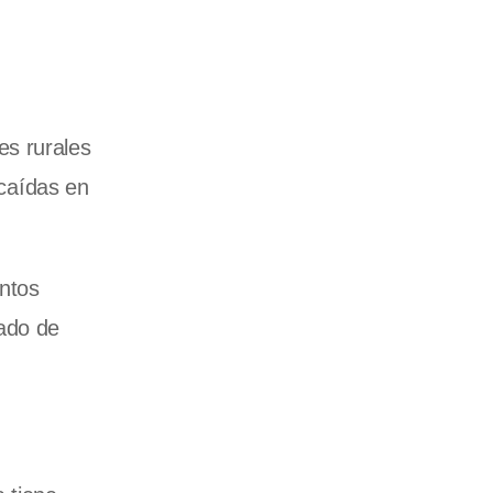
es rurales
 caídas en
entos
cado de