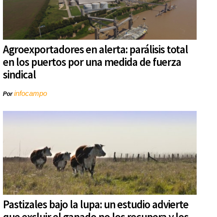
Agroexportadores en alerta: parálisis total
en los puertos por una medida de fuerza
sindical
infocampo
Por
Pastizales bajo la lupa: un estudio advierte
que excluir el ganado no los recupera y los