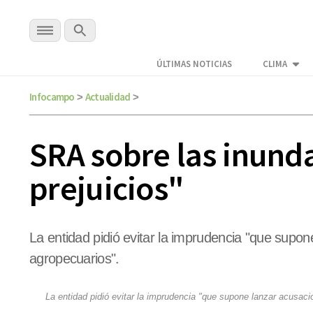
ÚLTIMAS NOTICIAS
CLIMA
Infocampo
Actualidad
>
>
SRA sobre las inunda
prejuicios"
La entidad pidió evitar la imprudencia "que supo
agropecuarios".
La entidad pidió evitar la imprudencia "que supone lanzar acusac