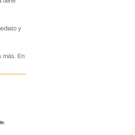
 tiene
ediato y
as más. En
te.