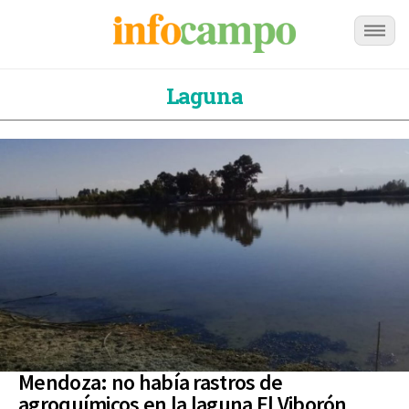
Laguna
Mendoza: no había rastros de
agroquímicos en la laguna El Viborón,