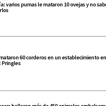
ía: varios pumas le mataron 10 ovejas y no sa
rlos
ataron 60 corderos en un establecimiento e
 Pringles
reer: hallaron más de 450 animales embalsam