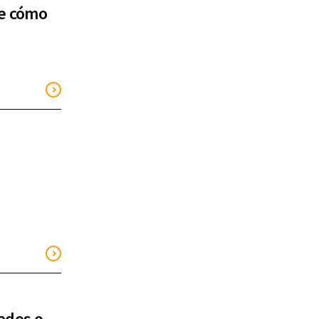
be cómo
n
ados o