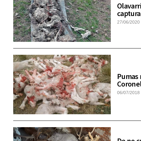
Olavarr
captura
27/06/2020
Pumas m
Coronel
06/07/2018
De no c