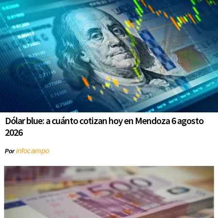
Dólar blue: a cuánto cotizan hoy en Mendoza 6 agosto
2026
infocampo
Por