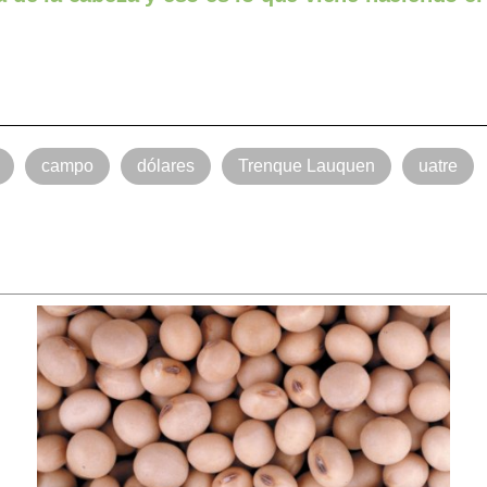
campo
dólares
Trenque Lauquen
uatre