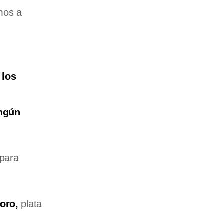
mos a
 los
ingún
 para
 oro,
plata