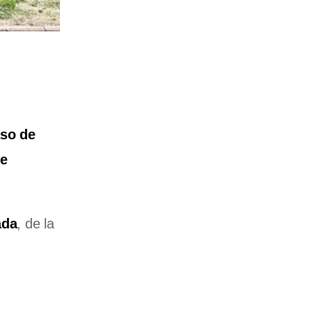
so de
e
ada
, de la