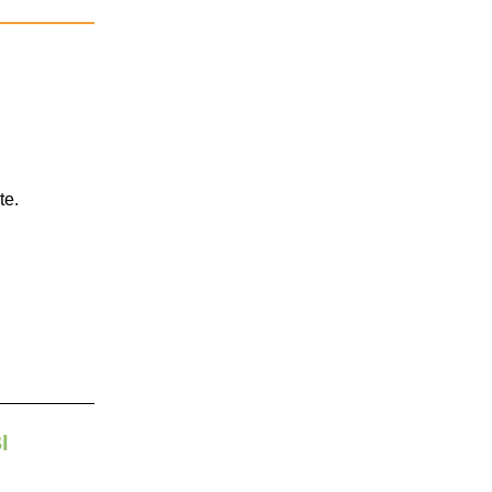
te.
I