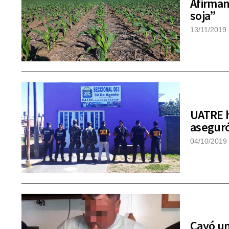
Afirman
soja”
13/11/2019
UATRE h
aseguró
04/10/2019
Cayó un