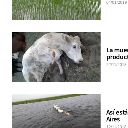
04/01/2019
La muer
produc
22/11/2018
Así est
Aires
12/11/2018