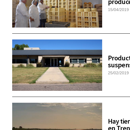
produce
15/04/2019
Product
suspens
25/02/2019
Hay tie
en Tre