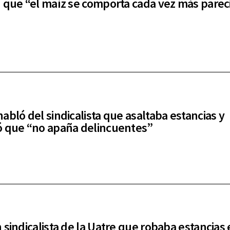
 que “el maíz se comporta cada vez más pareci
abló del sindicalista que asaltaba estancias y
 que “no apaña delincuentes”
 sindicalista de la Uatre que robaba estancias