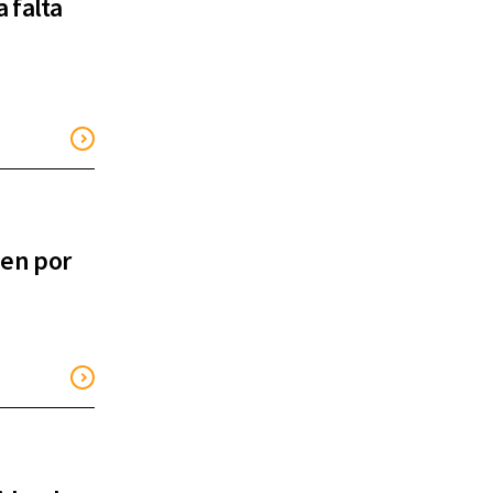
 falta
a
uen por