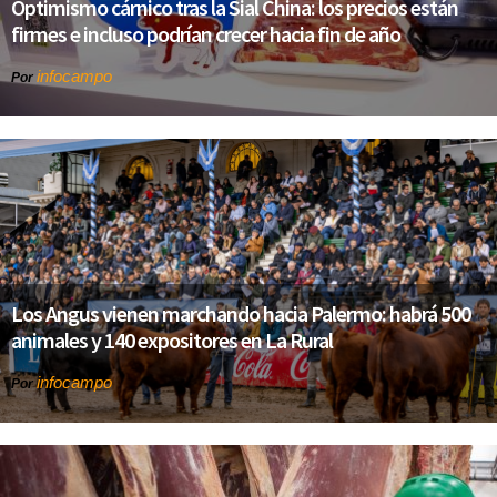
Optimismo cárnico tras la Sial China: los precios están
firmes e incluso podrían crecer hacia fin de año
infocampo
Por
Los Angus vienen marchando hacia Palermo: habrá 500
animales y 140 expositores en La Rural
infocampo
Por