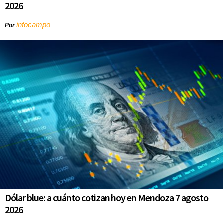
2026
infocampo
Por
Dólar blue: a cuánto cotizan hoy en Mendoza 7 agosto
2026