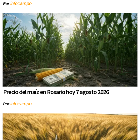
infocampo
Por
Precio del maíz en Rosario hoy 7 agosto 2026
infocampo
Por