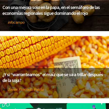
Con una mejora solo en la papa, en el semáforo de las
economías regionales sigue dominando el rojo
infocampo
Por
¿Y si “warranteamos” el maíz que se va a trillar después
de la soja?
Javier Preciado Patiño
Por