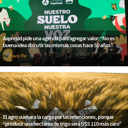
Aapresid pide una agenda para agregar valor: “No es
buena idea discutir las mismas cosas hace 50 años”
Favio Re
Por
El agro vuelve a la carga por las retenciones, porque
“producir una hectárea de trigo será U$S 110 más caro”