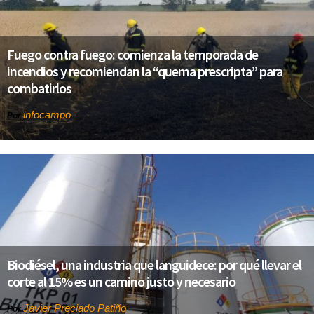
Fuego contra fuego: comienza la temporada de
incendios y recomiendan la “quema prescripta” para
combatirlos
infocampo
Por
Biodiésel, una industria que languidece: por qué llevar el
corte al 15% es un camino justo y necesario
Javier Preciado Patiño
Por