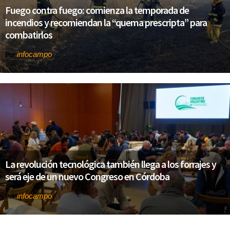
Fuego contra fuego: comienza la temporada de
incendios y recomiendan la “quema prescripta” para
combatirlos
infocampo
Por
La revolución tecnológica también llega a los forrajes y
será eje de un nuevo Congreso en Córdoba
infocampo
Por