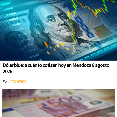
Dólar blue: a cuánto cotizan hoy en Mendoza 8 agosto
2026
infocampo
Por