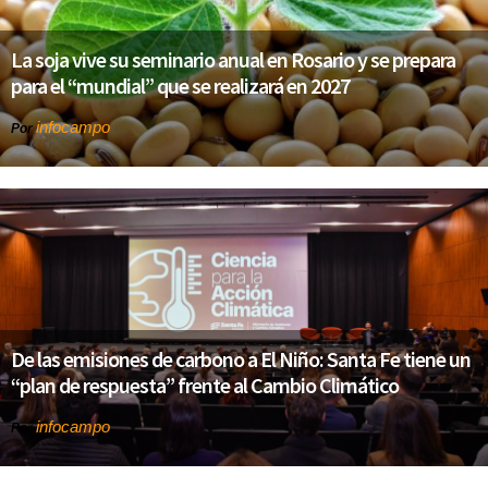
La soja vive su seminario anual en Rosario y se prepara
para el “mundial” que se realizará en 2027
infocampo
Por
De las emisiones de carbono a El Niño: Santa Fe tiene un
“plan de respuesta” frente al Cambio Climático
infocampo
Por