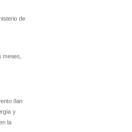
isterio de
os meses,
vento Ilan
ergía y
en la