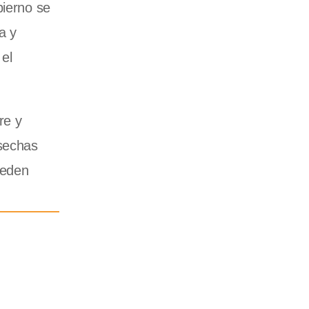
bierno se
a y
el
re y
osechas
ueden