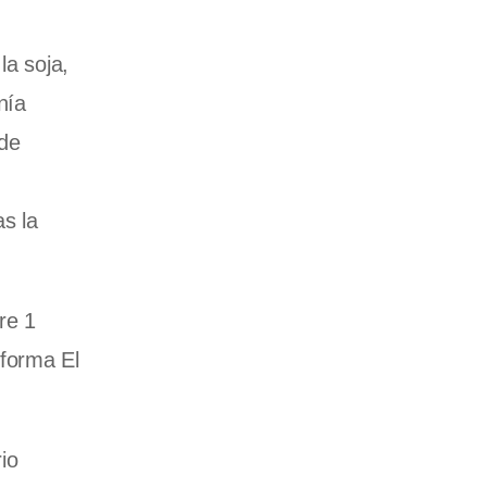
la soja,
nía
 de
s la
re 1
nforma El
io