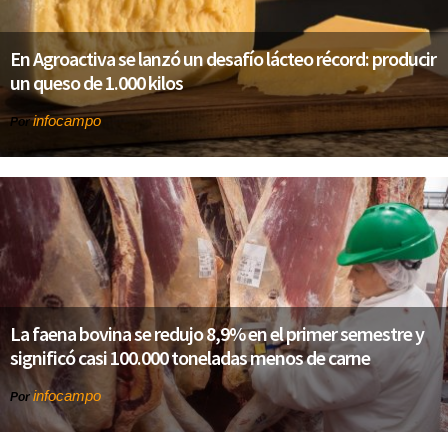
En Agroactiva se lanzó un desafío lácteo récord: producir
un queso de 1.000 kilos
infocampo
Por
La faena bovina se redujo 8,9% en el primer semestre y
significó casi 100.000 toneladas menos de carne
infocampo
Por