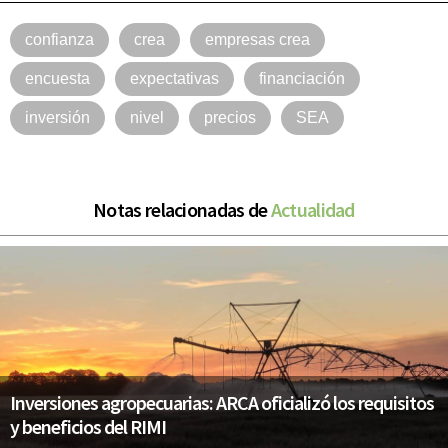
confianza
crea
empresas crea
encuesta
expectativas
financiación
inversión
nivel
precios
SEA
Notas relacionadas de
Actualidad
Inversiones agropecuarias: ARCA oficializó los requisitos
y beneficios del RIMI