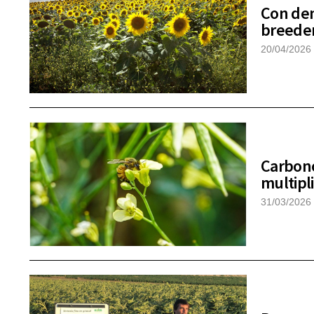
Con dem
breeder
20/04/2026
Carbono
multipli
31/03/2026