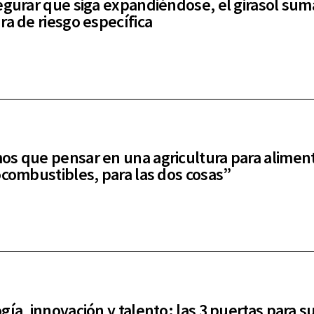
egurar que siga expandiéndose, el girasol sum
ra de riesgo específica
s que pensar en una agricultura para alimen
ocombustibles, para las dos cosas”
gía, innovación y talento: las 3 puertas para s