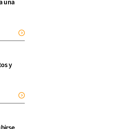
a una
tos y
ubirse