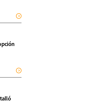
opción
talló