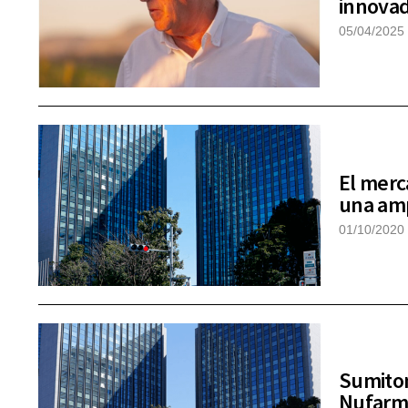
innovad
05/04/2025
El merc
una amp
01/10/2020
Sumitom
Nufarm