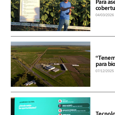
Para as
cobertu
04/03/2026
“Tenemo
para bi
07/12/2025
Tecnolo