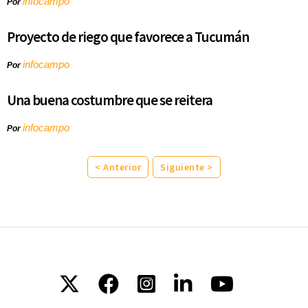
infocampo
Por
Proyecto de riego que favorece a Tucumán
infocampo
Por
Una buena costumbre que se reitera
infocampo
Por
< Anterior
Siguiente >