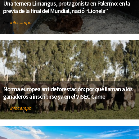
Una ternera Limangus, protagonista en Palermo: en la
previa de la final del Mundial, nació “Lionela”
infocampo
Por
Norma europea antideforestación: por qué llaman a los
ganaderos a inscribirse ya en el VISEC Carne
infocampo
Por