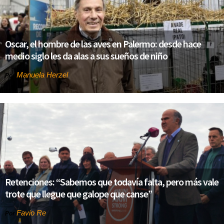
Oscar, el hombre de las aves en Palermo: desde hace
medio siglo les da alas a sus sueños de niño
Manuela Herzel
Por
Retenciones: “Sabemos que todavía falta, pero más vale
trote que llegue que galope que canse”
Favio Re
Por