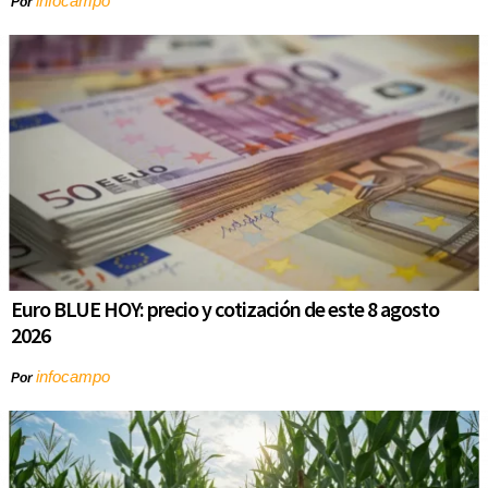
infocampo
Por
Euro BLUE HOY: precio y cotización de este 8 agosto
2026
infocampo
Por