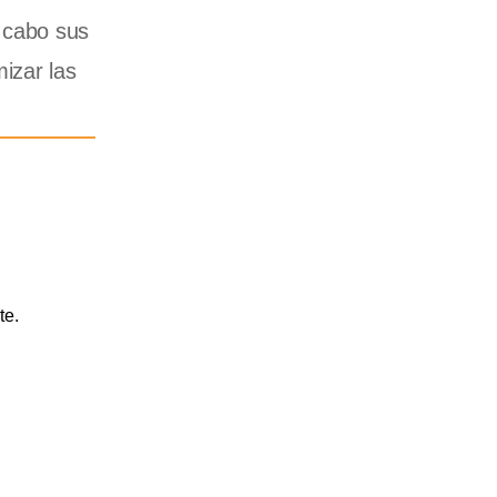
a cabo sus
izar las
te.