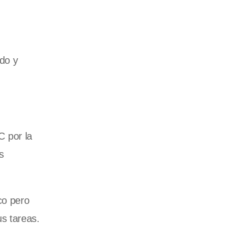
ado y
 por la
s
co pero
s tareas.