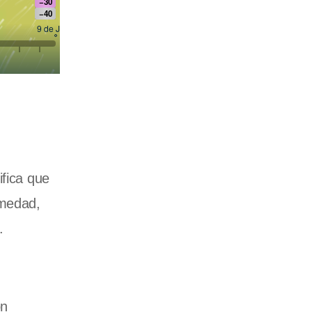
ifica que
umedad,
.
on