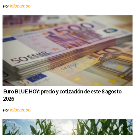
infocampo
Por
Euro BLUE HOY: precio y cotización de este 8 agosto
2026
infocampo
Por