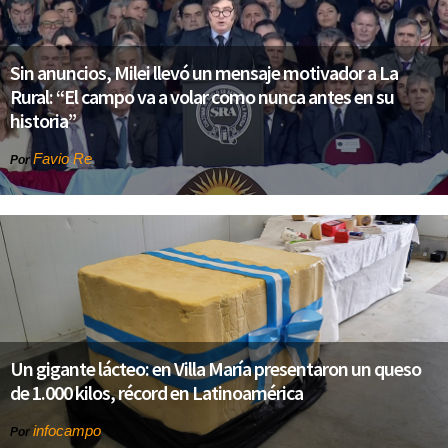
Sin anuncios, Milei llevó un mensaje motivador a La
Rural: “El campo va a volar como nunca antes en su
historia”
Favio Re
Por
Un gigante lácteo: en Villa María presentaron un queso
de 1.000 kilos, récord en Latinoamérica
infocampo
Por