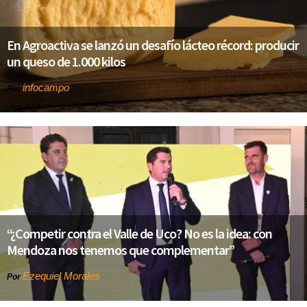
En Agroactiva se lanzó un desafío lácteo récord: producir
un queso de 1.000 kilos
infocampo
Por
“¿Competir contra el Valle de Uco? No es la idea: con
Mendoza nos tenemos que complementar”
Ezequiel Morales
Por