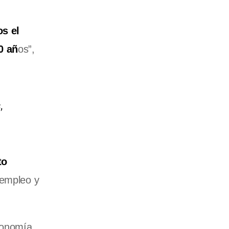
os el
0 añ
os”,
s
,
to
 empleo y
conomía,