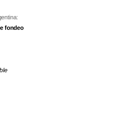
entina:
de fondeo
ble