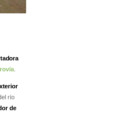
rtadora
rovía
.
xterior
el río
dor de