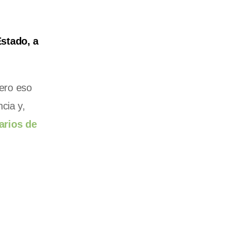
stado, a
pero eso
cia y,
arios de