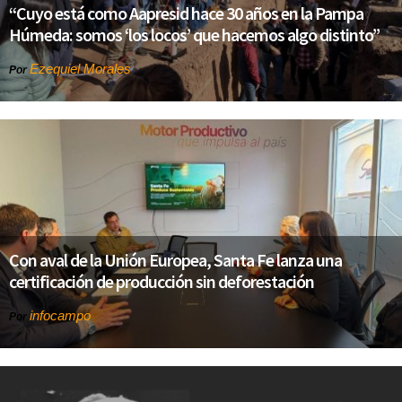
“Cuyo está como Aapresid hace 30 años en la Pampa
Húmeda: somos ‘los locos’ que hacemos algo distinto”
Ezequiel Morales
Por
Con aval de la Unión Europea, Santa Fe lanza una
certificación de producción sin deforestación
infocampo
Por