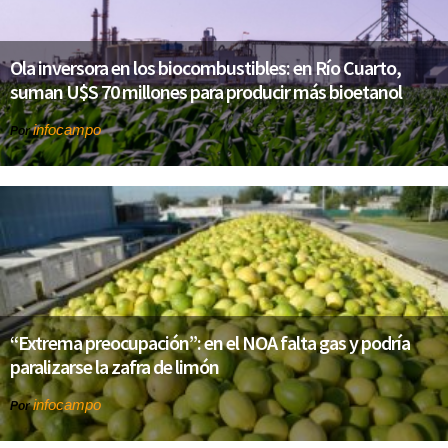
Ola inversora en los biocombustibles: en Río Cuarto,
suman U$S 70 millones para producir más bioetanol
infocampo
Por
“Extrema preocupación”: en el NOA falta gas y podría
paralizarse la zafra de limón
infocampo
Por